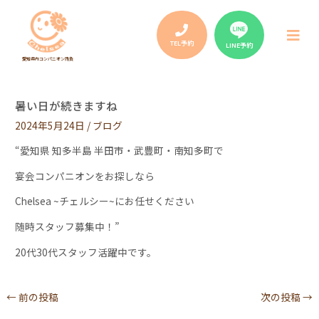
Post
navigation
メ
ニ
TEL予約
LINE予約
ュ
愛知県内コンパニオン請負
ー
暑い日が続きますね
2024年5月24日
/
ブログ
“愛知県 知多半島 半田市・武豊町・南知多町で
宴会コンパニオンをお探しなら
Chelsea ~チェルシー~にお任せください
随時スタッフ募集中！”
20代30代スタッフ活躍中です。
←
前の投稿
次の投稿
→