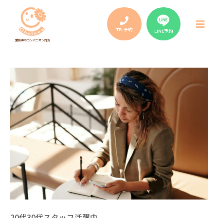
Post
navigation
メ
ニ
TEL予約
LINE予約
ュ
愛知県内コンパニオン請負
ー
20代30代スタッフ活躍中