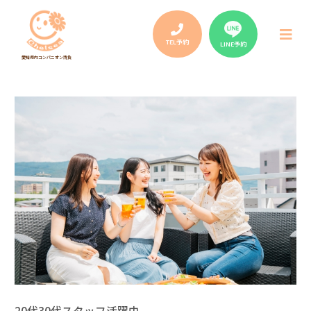
Post
navigation
メ
ニ
TEL予約
LINE予約
ュ
愛知県内コンパニオン請負
ー
20代30代スタッフ活躍中