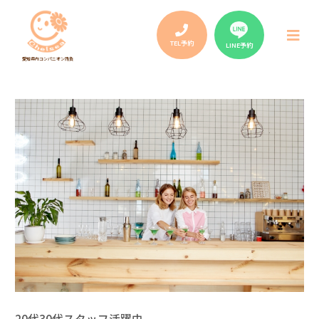
Post
navigation
メ
ニ
TEL予約
LINE予約
ュ
愛知県内コンパニオン請負
ー
20代30代スタッフ活躍中