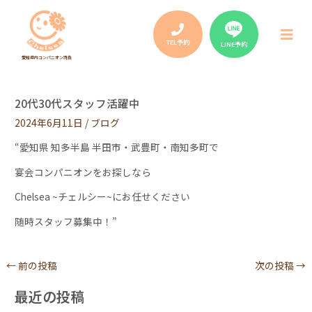
Post
navigation
メ
ニ
TEL予約
LINE予約
ュ
愛知県内コンパニオン請負
ー
20代30代スタッフ活躍中
2024年6月11日
/
ブログ
“愛知県 知多半島 半田市・武豊町・南知多町で
宴会コンパニオンをお探しなら
Chelsea ~チェルシー~にお任せください
随時スタッフ募集中！”
←
前の投稿
次の投稿
→
最近の投稿