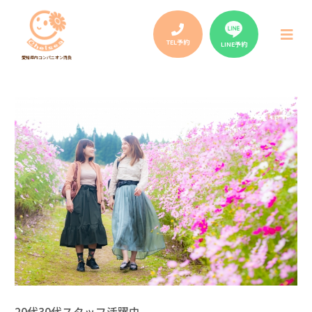
Post
navigation
メ
ニ
TEL予約
LINE予約
ュ
愛知県内コンパニオン請負
ー
20代30代スタッフ活躍中