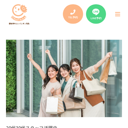
Post
navigation
メ
ニ
TEL予約
LINE予約
ュ
愛知県内コンパニオン請負
ー
20代30代スタッフ活躍中