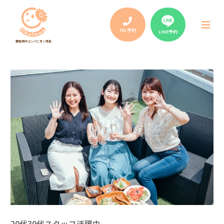
Post
navigation
メ
ニ
TEL予約
LINE予約
ュ
愛知県内コンパニオン請負
ー
20代30代スタッフ活躍中