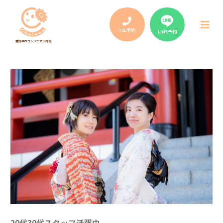
Post
navigation
メ
ニ
TEL予約
LINE予約
ュ
愛知県内コンパニオン請負
ー
20代30代スタッフ活躍中