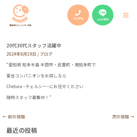
Post
navigation
メ
ニ
TEL予約
LINE予約
ュ
愛知県内コンパニオン請負
ー
20代30代スタッフ活躍中
2024年6月19日
/
ブログ
“愛知県 知多半島 半田市・武豊町・南知多町で
宴会コンパニオンをお探しなら
Chelsea ~チェルシー~にお任せください
随時スタッフ募集中！”
←
前の投稿
次の投稿
→
最近の投稿