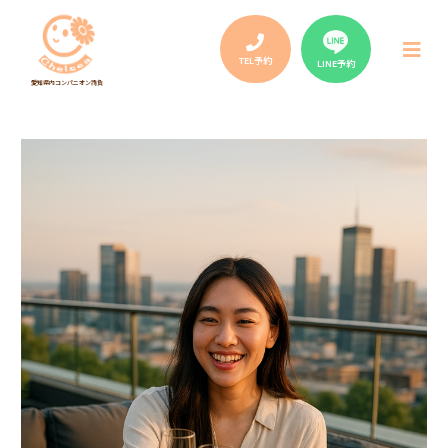
Post
navigation
メ
ニ
TEL予約
LINE予約
ュ
愛知県内コンパニオン請負
ー