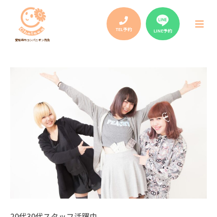
Post
navigation
メ
ニ
TEL予約
LINE予約
ュ
愛知県内コンパニオン請負
ー
20代30代スタッフ活躍中