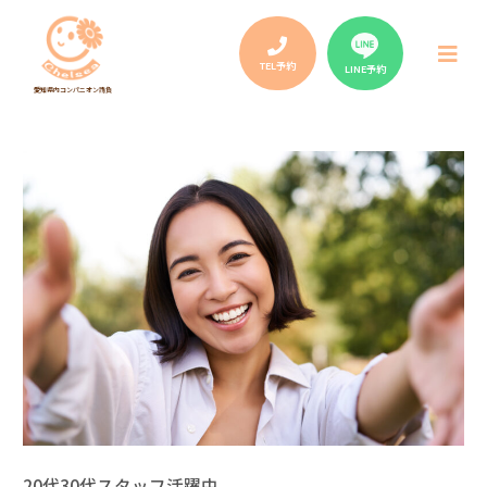
Post
navigation
メ
ニ
TEL予約
LINE予約
ュ
愛知県内コンパニオン請負
ー
20代30代スタッフ活躍中