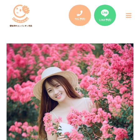
Post
navigation
メ
ニ
TEL予約
LINE予約
ュ
愛知県内コンパニオン請負
ー