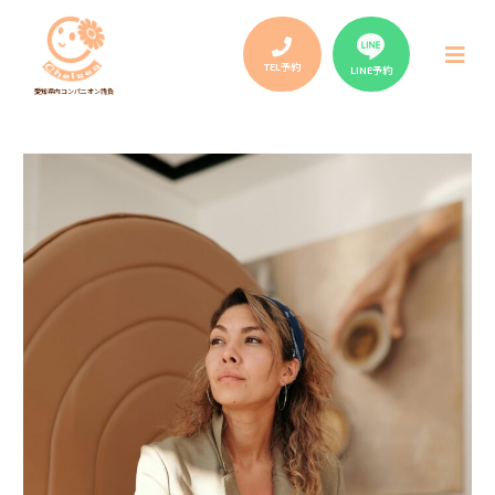
Post
navigation
メ
ニ
TEL予約
LINE予約
ュ
愛知県内コンパニオン請負
ー